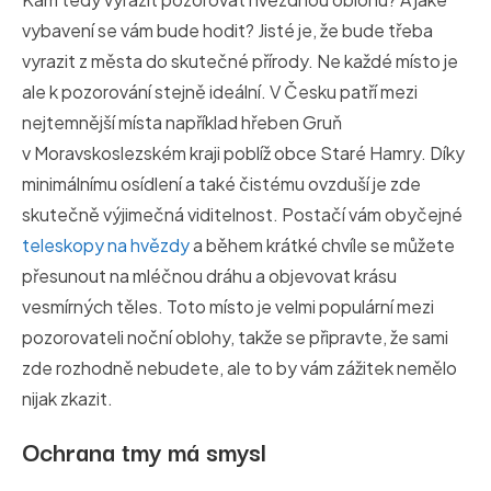
vybavení se vám bude hodit? Jisté je, že bude třeba
vyrazit z města do skutečné přírody. Ne každé místo je
ale k pozorování stejně ideální. V Česku patří mezi
nejtemnější místa například hřeben Gruň
v Moravskoslezském kraji poblíž obce Staré Hamry. Díky
minimálnímu osídlení a také čistému ovzduší je zde
skutečně výjimečná viditelnost. Postačí vám obyčejné
teleskopy na hvězdy
a během krátké chvíle se můžete
přesunout na mléčnou dráhu a objevovat krásu
vesmírných těles. Toto místo je velmi populární mezi
pozorovateli noční oblohy, takže se připravte, že sami
zde rozhodně nebudete, ale to by vám zážitek nemělo
nijak zkazit.
Ochrana tmy má smysl