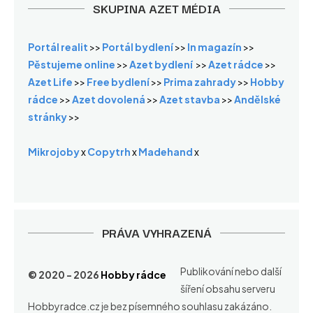
SKUPINA AZET MÉDIA
Portál realit
>>
Portál bydlení
>>
In magazín
>>
Pěstujeme online
>>
Azet bydlení
>>
Azet rádce
>>
Azet Life
>>
Free bydlení
>>
Prima zahrady
>>
Hobby
rádce
>>
Azet dovolená
>>
Azet stavba
>>
Andělské
stránky
>>
Mikrojoby
x
Copytrh
x
Madehand
x
PRÁVA VYHRAZENÁ
Publikování nebo další
© 2020 - 2026
Hobby rádce
šíření obsahu serveru
Hobbyradce.cz je bez písemného souhlasu zakázáno.