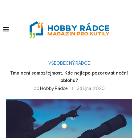
VŠEOBECNÝ RÁDCE
Tma není samozřejmost. Kde nejlépe pozorovat noční
oblohu?
od
Hobby Rádce
28 října, 2020