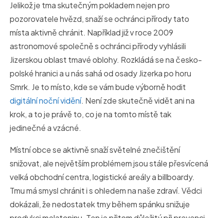
Jelikož je tma skutečným pokladem nejen pro
pozorovatele hvězd, snaží se ochránci přírody tato
místa aktivně chránit. Například již v roce 2009
astronomové společně s ochránci přírody vyhlásili
Jizerskou oblast tmavé oblohy. Rozkládá se na česko-
polské hranici a u nás sahá od osady Jizerka po horu
Smrk. Je to místo, kde se vám bude výborně hodit
digitální noční vidění
. Není zde skutečně vidět ani na
krok, a to je právě to, co je na tomto místě tak
jedinečné a vzácné.
Místní obce se aktivně snaží světelné znečištění
snižovat, ale největším problémem jsou stále přesvícená
velká obchodní centra, logistické areály a billboardy.
Tmu má smysl chránit i s ohledem na naše zdraví. Vědci
dokázali, že nedostatek tmy během spánku snižuje
produkci melatoninu. Ten je přitom důležitý při prevenci