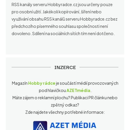
RSS kanály serveru Hobbyradce.cz jsou určeny pouze
pro osobní užití. Jakékoli kopírování, šíření nebo
využívání obsahu RSS kanálů serveru Hobbyradce.cz bez
předchozího písemného souhlasu společnosti není
dovoleno. Sdílení na sociálních sítích tím není dotčeno.
INZERCE
Magazín
Hobby rádce
je součástí médií provozovaných
pod hlavičkou
AZETmédia
.
Máte zájem o reklamní plochu? Publikaci PR článku nebo
zpětný odkaz?
Zde najdete všechny potřebné informace: