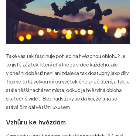
Také vás tak fascinuje pohled na hvězdnou oblohu? Je
to jistě zážitek, který chytne za srdce každého, ale
v dnešní době už není ani zdaleka tak dostupný jako dřív.
Trpíme totiž velkou mírou světelného znečištění, a tak je
stále těžší nacházet místa, odkud je hvězdná obloha
skutečně vidět. Bez nadsázky se dá říci, že tma se
stává čím dál větším luxusem.
Vzhůru ke hvězdám
Kam tedy vyrazit pozorovat hvězdnou oblohu? A jaké