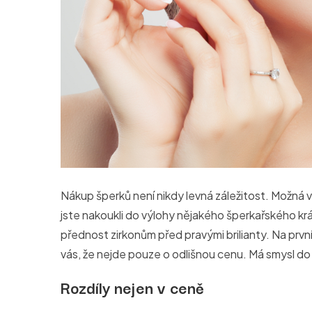
Nákup šperků není nikdy levná záležitost. Možná
jste nakoukli do výlohy nějakého šperkařského krámk
přednost zirkonům před pravými brilianty. Na prv
vás, že nejde pouze o odlišnou cenu. Má smysl do 
Rozdíly nejen v ceně