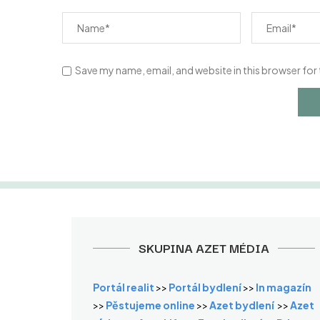
Save my name, email, and website in this browser for
SKUPINA AZET MÉDIA
Portál realit
>>
Portál bydlení
>>
In magazín
>>
Pěstujeme online
>>
Azet bydlení
>>
Azet