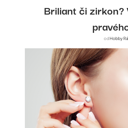
Briliant či zirkon?
pravéh
od
Hobby R