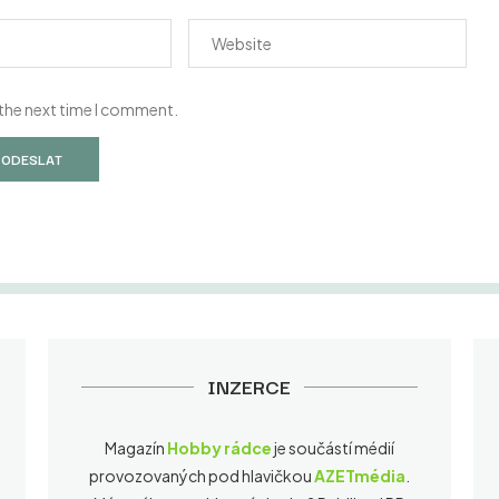
 the next time I comment.
INZERCE
Magazín
Hobby rádce
je součástí médií
provozovaných pod hlavičkou
AZETmédia
.