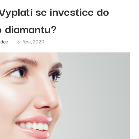
 Vyplatí se investice do
o diamantu?
ádce
31 října, 2020