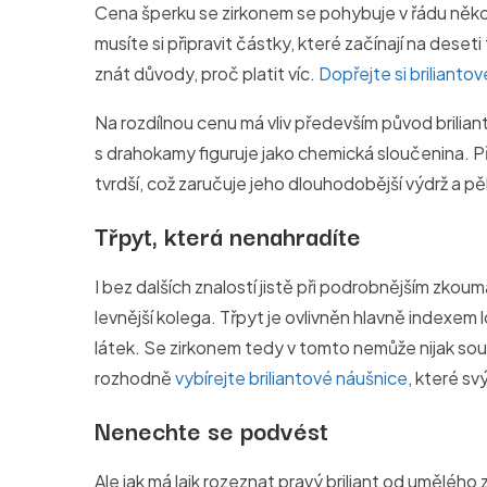
Cena šperku se zirkonem se pohybuje v řádu několik
musíte si připravit částky, které začínají na deseti
znát důvody, proč platit víc.
Dopřejte si briliantov
Na rozdílnou cenu má vliv především původ briliant
s drahokamy figuruje jako chemická sloučenina. Přír
tvrdší, což zaručuje jeho dlouhodobější výdrž a p
Třpyt, která nenahradíte
I bez dalších znalostí jistě při podrobnějším zkoumání
levnější kolega. Třpyt je ovlivněn hlavně indexem l
látek. Se zirkonem tedy v tomto nemůže nijak so
rozhodně
vybírejte briliantové náušnice
, které sv
Nenechte se podvést
Ale jak má laik rozeznat pravý briliant od umělého