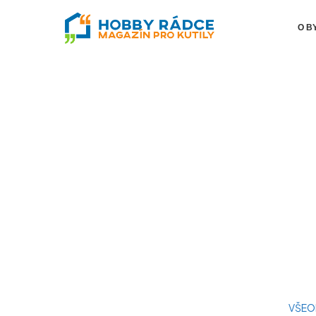
O B
VŠEO