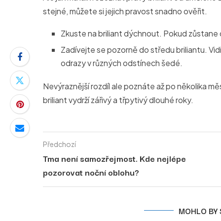
stejné, můžete si jejich pravost snadno ověřit.
Zkuste na briliant dýchnout. Pokud zůstane
Zadívejte se pozorně do středu briliantu. Vi
odrazy v různých odstínech šedé.
Nevýraznější rozdíl ale poznáte až po několika měs
briliant vydrží zářivý a třpytivý dlouhé roky.
Předchozí
Tma není samozřejmost. Kde nejlépe
pozorovat noční oblohu?
MOHLO BY 