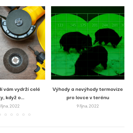
í vám vydrží celé
Výhody a nevýhody termovize
y, když o...
pro lovce v terénu
1 října, 2022
9 října, 2022