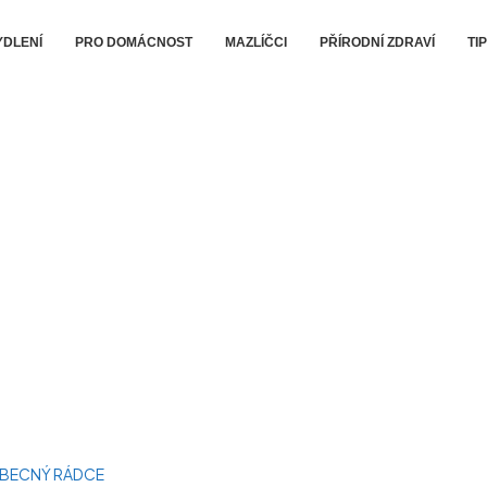
YDLENÍ
PRO DOMÁCNOST
MAZLÍČCI
PŘÍRODNÍ ZDRAVÍ
TI
BECNÝ RÁDCE