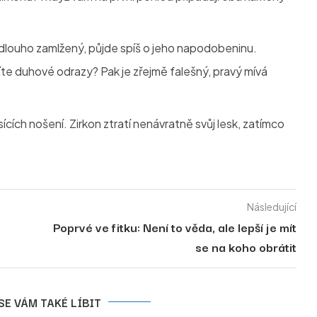
 dlouho zamlžený, půjde spíš o jeho napodobeninu.
díte duhové odrazy? Pak je zřejmě falešný, pravý mívá
ících nošení. Zirkon ztratí nenávratně svůj lesk, zatímco
Následující
Poprvé ve fitku: Není to věda, ale lepší je mít
se na koho obrátit
SE VÁM TAKÉ LÍBIT