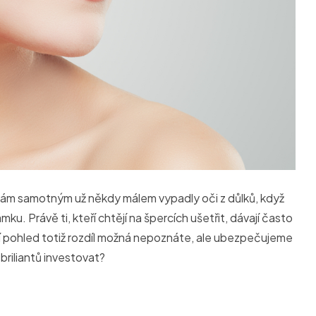
 vám samotným už někdy málem vypadly oči z důlků, když
u. Právě ti, kteří chtějí na špercích ušetřit, dávají často
ní pohled totiž rozdíl možná nepoznáte, ale ubezpečujeme
briliantů investovat?