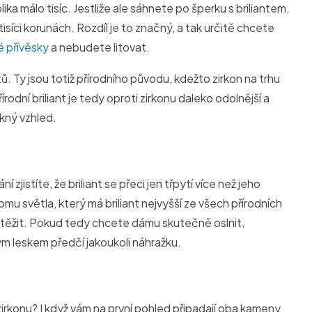
a málo tisíc. Jestliže ale sáhnete po šperku s briliantem,
 tisíci korunách. Rozdíl je to značný, a tak určitě chcete
é přívěsky
a nebudete litovat.
ů. Ty jsou totiž přírodního původu, kdežto zirkon na trhu
odní briliant je tedy oproti zirkonu daleko odolnější a
ěkný vzhled.
 zjistíte, že briliant se přeci jen třpytí více než jeho
omu světla, který má briliant nejvyšší ze všech přírodních
utěžit. Pokud tedy chcete dámu skutečně oslnit,
ým leskem předčí jakoukoli náhražku.
 zirkonu? I když vám na první pohled připadají oba kameny