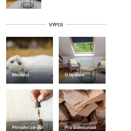
VÝPIS
Mazlíčci
O bydlení
Přírodní zdraví
Pro domácnost