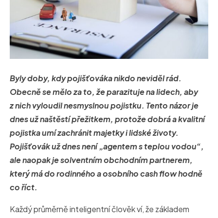
Byly doby, kdy pojišťováka nikdo neviděl rád.
Obecně se mělo za to, že parazituje na lidech, aby
z nich vyloudil nesmyslnou pojistku. Tento názor je
dnes už naštěstí přežitkem, protože dobrá a kvalitní
pojistka umí zachránit majetky i lidské životy.
Pojišťovák už dnes není „agentem s teplou vodou“,
ale naopak je solventním obchodním partnerem,
který má do rodinného a osobního cash flow hodně
co říct.
Každý průměrně inteligentní člověk ví, že základem