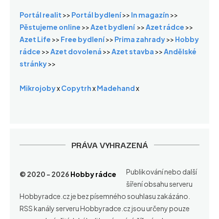
Portál realit
>>
Portál bydlení
>>
In magazín
>>
Pěstujeme online
>>
Azet bydlení
>>
Azet rádce
>>
Azet Life
>>
Free bydlení
>>
Prima zahrady
>>
Hobby
rádce
>>
Azet dovolená
>>
Azet stavba
>>
Andělské
stránky
>>
Mikrojoby
x
Copytrh
x
Madehand
x
PRÁVA VYHRAZENÁ
Publikování nebo další
© 2020 - 2026
Hobby rádce
šíření obsahu serveru
Hobbyradce.cz je bez písemného souhlasu zakázáno.
RSS kanály serveru Hobbyradce.cz jsou určeny pouze