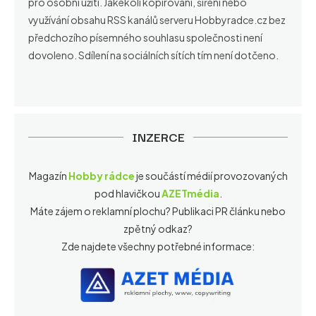
pro osobní užití. Jakékoli kopírování, šíření nebo
využívání obsahu RSS kanálů serveru Hobbyradce.cz bez
předchozího písemného souhlasu společnosti není
dovoleno. Sdílení na sociálních sítích tím není dotčeno.
INZERCE
Magazín
Hobby rádce
je součástí médií provozovaných
pod hlavičkou
AZETmédia
.
Máte zájem o reklamní plochu? Publikaci PR článku nebo
zpětný odkaz?
Zde najdete všechny potřebné informace: