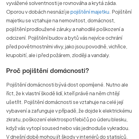
vyvážené solventnosti je rovnováha a krytá záda.
Oporou v dobách nesnází je
pojištění majetku
. Pojištění
majetku se vztahuje na nemovitost, domácnost,
pojištění prodloužené záruky a nahodilé poškození a
odcizení. Pojištění budov a bytů vás nejvíce ochrání
před povětrnostními vlivy, jako jsou povodně, vichřice,
krupobití, ale i před požárem, zloději a vandaly.
Proč pojištění domácnosti?
Pojištění domácnosti bývá dost opomíjené. Nutno ale
říct, že k vlastní škodě lidí, kteří právě na něm chtějí
ušetřit. Pojištění domácnosti se vztahuje na celé její
vybavení a zafunguje v případě, že dojde k elektrickému
zkratu, poškození elektrospotřebičů po úderu blesku,
když vás vytopí soused nebo vás jednoduše vykradou.
V dnešní době mohou jít škody v interiérů do statisíců.