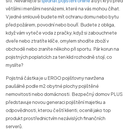
síti. Neváhejte si
sjednat pojištění online
a být krytí před
většími i menšími nesnázemi, které na vás mohou číhat.
V jedné smlouvě budete mít ochranu domu nebo bytu
před požárem, povodní nebo bouří. Budete z obliga,
když vám vyteče voda z pračky, když si zabouchnete
dveře nebo ztratíte klíče, omylem shodíte zboží v
obchodě nebo zraníte někoho při sportu. Pár korun na
pojistných poplatcích za ten klid rozhodně stojí, co
myslíte?
Pojistná částka je u ERGO pojišťovny navržena
paušálně podle m2 obytné plochy pojištěné
nemovitosti nebo domácnosti. Bezpečný domov PLUS
představuje novou generaci pojištění majetku a
odpovědnosti, kterou čeští klienti, ocenili jako top
produkt prostřednictvím nezávislých finančních
serverů.