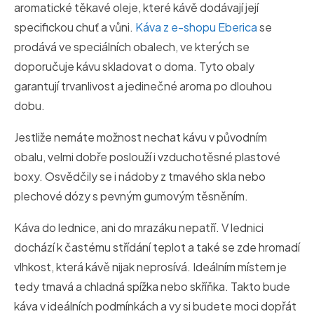
aromatické těkavé oleje, které kávě dodávají její
specifickou chuť a vůni.
Káva z e-shopu Eberica
se
prodává ve speciálních obalech, ve kterých se
doporučuje kávu skladovat o doma. Tyto obaly
garantují trvanlivost a jedinečné aroma po dlouhou
dobu.
Jestliže nemáte možnost nechat kávu v původním
obalu, velmi dobře poslouží i vzduchotěsné plastové
boxy. Osvědčily se i nádoby z tmavého skla nebo
plechové dózy s pevným gumovým těsněním.
Káva do lednice, ani do mrazáku nepatří. V lednici
dochází k častému střídání teplot a také se zde hromadí
vlhkost, která kávě nijak neprosívá. Ideálním místem je
tedy tmavá a chladná spížka nebo skříňka. Takto bude
káva v ideálních podmínkách a vy si budete moci dopřát