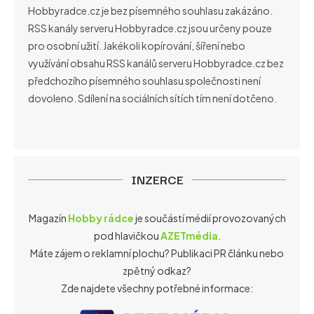
Hobbyradce.cz je bez písemného souhlasu zakázáno.
RSS kanály serveru Hobbyradce.cz jsou určeny pouze
pro osobní užití. Jakékoli kopírování, šíření nebo
využívání obsahu RSS kanálů serveru Hobbyradce.cz bez
předchozího písemného souhlasu společnosti není
dovoleno. Sdílení na sociálních sítích tím není dotčeno.
INZERCE
Magazín
Hobby rádce
je součástí médií provozovaných
pod hlavičkou
AZETmédia
.
Máte zájem o reklamní plochu? Publikaci PR článku nebo
zpětný odkaz?
Zde najdete všechny potřebné informace: