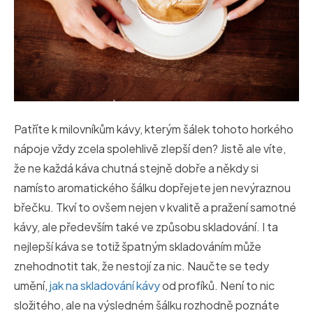
Patříte k milovníkům kávy, kterým šálek tohoto horkého
nápoje vždy zcela spolehlivě zlepší den? Jistě ale víte,
že ne každá káva chutná stejně dobře a někdy si
namísto aromatického šálku dopřejete jen nevýraznou
břečku. Tkví to ovšem nejen v kvalitě a pražení samotné
kávy, ale především také ve způsobu skladování. I ta
nejlepší káva se totiž špatným skladováním může
znehodnotit tak, že nestojí za nic. Naučte se tedy
umění,
jak na skladování kávy
od profíků. Není to nic
složitého, ale na výsledném šálku rozhodně poznáte