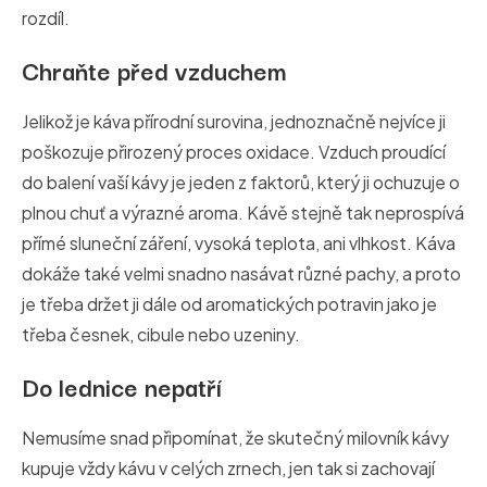
rozdíl.
Chraňte před vzduchem
Jelikož je káva přírodní surovina, jednoznačně nejvíce ji
poškozuje přirozený proces oxidace. Vzduch proudící
do balení vaší kávy je jeden z faktorů, který ji ochuzuje o
plnou chuť a výrazné aroma. Kávě stejně tak neprospívá
přímé sluneční záření, vysoká teplota, ani vlhkost. Káva
dokáže také velmi snadno nasávat různé pachy, a proto
je třeba držet ji dále od aromatických potravin jako je
třeba česnek, cibule nebo uzeniny.
Do lednice nepatří
Nemusíme snad připomínat, že skutečný milovník kávy
kupuje vždy kávu v celých zrnech, jen tak si zachovají