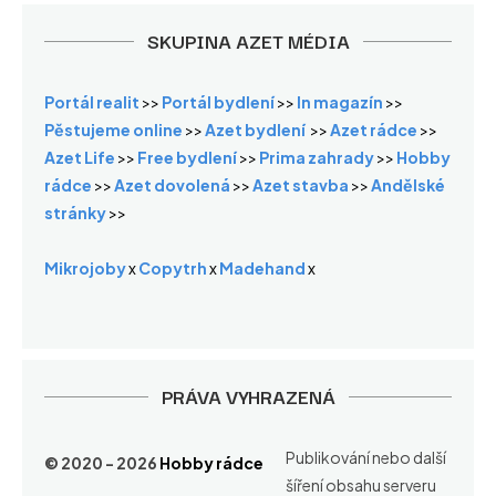
SKUPINA AZET MÉDIA
Portál realit
>>
Portál bydlení
>>
In magazín
>>
Pěstujeme online
>>
Azet bydlení
>>
Azet rádce
>>
Azet Life
>>
Free bydlení
>>
Prima zahrady
>>
Hobby
rádce
>>
Azet dovolená
>>
Azet stavba
>>
Andělské
stránky
>>
Mikrojoby
x
Copytrh
x
Madehand
x
PRÁVA VYHRAZENÁ
Publikování nebo další
© 2020 - 2026
Hobby rádce
šíření obsahu serveru