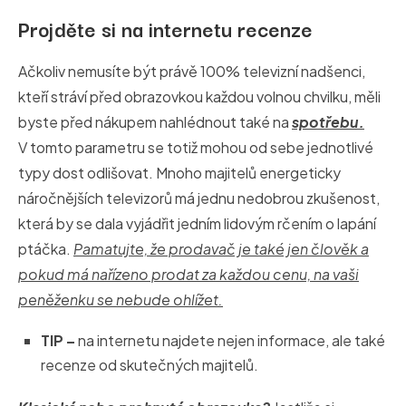
Projděte si na internetu recenze
Ačkoliv nemusíte být právě 100% televizní nadšenci,
kteří stráví před obrazovkou každou volnou chvilku, měli
byste před nákupem nahlédnout také na
spotřebu.
V tomto parametru se totiž mohou od sebe jednotlivé
typy dost odlišovat. Mnoho majitelů energeticky
náročnějších televizorů má jednu nedobrou zkušenost,
která by se dala vyjádřit jedním lidovým rčením o lapání
ptáčka.
Pamatujte, že prodavač je také jen člověk a
pokud má nařízeno prodat za každou cenu, na vaši
peněženku se nebude ohlížet.
TIP –
na internetu najdete nejen informace, ale také
recenze od skutečných majitelů.