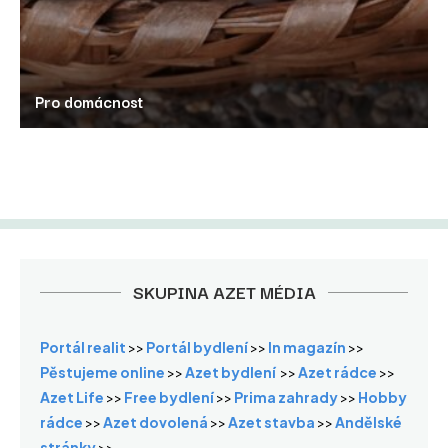
Pro domácnost
SKUPINA AZET MÉDIA
Portál realit
>>
Portál bydlení
>>
In magazín
>>
Pěstujeme online
>>
Azet bydlení
>>
Azet rádce
>>
Azet Life
>>
Free bydlení
>>
Prima zahrady
>>
Hobby
rádce
>>
Azet dovolená
>>
Azet stavba
>>
Andělské
stránky
>>