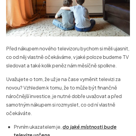
Před nákupem nového televizoru bychom si měli ujasnit,
co od něj vlastně očekáváme, v jaké poloze budeme TV
sledovat a také kolik peněz nám měsíčně spolkne.
Uvažujete o tom, že už je na čase vyměnit televizi za
novou? Vzhledem k tomu, že to může být finančně
náročnější investice, je nutné dobře uvažovat a před
samotným nákupem si rozmyslet, co od ní vlastně
očekáváte.
Prvním ukazatelem je,
do jaké místnosti bude
televize určena
.