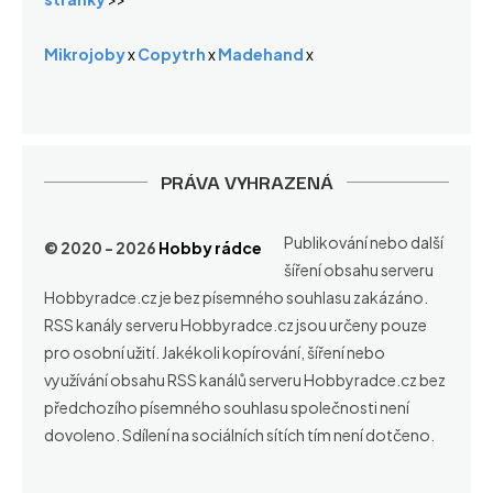
Mikrojoby
x
Copytrh
x
Madehand
x
PRÁVA VYHRAZENÁ
Publikování nebo další
© 2020 - 2026
Hobby rádce
šíření obsahu serveru
Hobbyradce.cz je bez písemného souhlasu zakázáno.
RSS kanály serveru Hobbyradce.cz jsou určeny pouze
pro osobní užití. Jakékoli kopírování, šíření nebo
využívání obsahu RSS kanálů serveru Hobbyradce.cz bez
předchozího písemného souhlasu společnosti není
dovoleno. Sdílení na sociálních sítích tím není dotčeno.