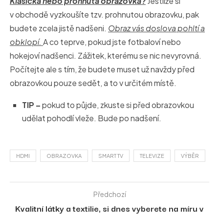
Klasická nebo prohnutá obrazovka?
Jestliže si
v obchodě vyzkoušíte tzv. prohnutou obrazovku, pak
budete zcela jistě nadšeni.
Obraz vás doslova pohltí a
obklopí.
A co teprve, pokud jste fotbaloví nebo
hokejoví nadšenci. Zážitek, kterému se nic nevyrovná.
Počítejte ale s tím, že budete muset už navždy před
obrazovkou pouze sedět, a to v určitém místě.
TIP –
pokud to půjde, zkuste si před obrazovkou
udělat pohodlí vleže. Bude po nadšení.
HDMI
OBRAZOVKA
SMART TV
TELEVIZE
VÝBĚR
Předchozí
Kvalitní látky a textilie, si dnes vyberete na míru v