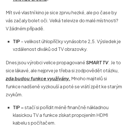
Mít své vlastní kino je sice zprvu hezké, ale po čase by
vás začaly bolet oči. Velká televize do malé místnosti?
V žádném případě.
TIP
– velikost úhlopříčky vynásobte 2,5. Výsledek je
vzdálenost diváků od TV obrazovky.
Dnes jsou výrobci velice propagované
SMART TV
. Je to
sice lákavé, ale nejprve je třeba si zodpovědět otázku,
zda budou funkce využívány.
Mnoho majitelů si
funkce nadšeně vyzkouší a poté se vrátí zpět ke starým
zvykům.
TIP –
stačí si pořídit méně finančně nákladnou
klasickou TV a funkce získat propojením HDMI
kabelu s počítačem.