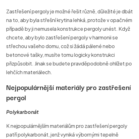
Zastřešení pergoly je možné řešit různě, důležité je dbát
na to, aby byla střešní krytina lehká, protože v opačném
případě by ji nemusela konstrukce pergoly unést. Když
chcete, aby bylo zastřešení pergoly v harmonii se
střechou vašeho domu, což si žádá pálené nebo
betonové tašky, musíte tomu logicky konstrukci
přizpůsobit. Jinak se budete pravděpodobně ohlížet po
lehčích materiálech.
Nejpopulárnější materiály pro zastřešení
pergol
Polykarbonát
K nejpopulárnějším materiálům pro zastřešení pergoly
patří polykarbonát, jenž vyniká výbornými tepelně