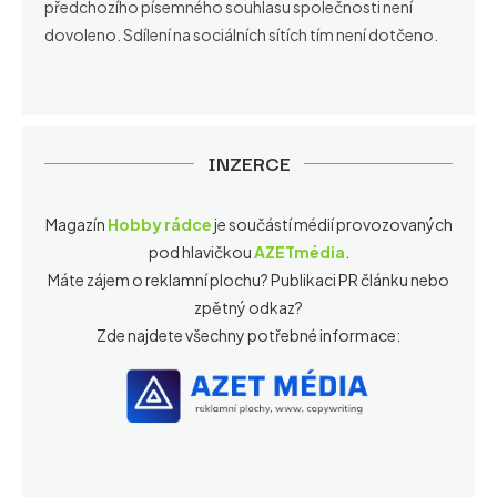
předchozího písemného souhlasu společnosti není
dovoleno. Sdílení na sociálních sítích tím není dotčeno.
INZERCE
Magazín
Hobby rádce
je součástí médií provozovaných
pod hlavičkou
AZETmédia
.
Máte zájem o reklamní plochu? Publikaci PR článku nebo
zpětný odkaz?
Zde najdete všechny potřebné informace: