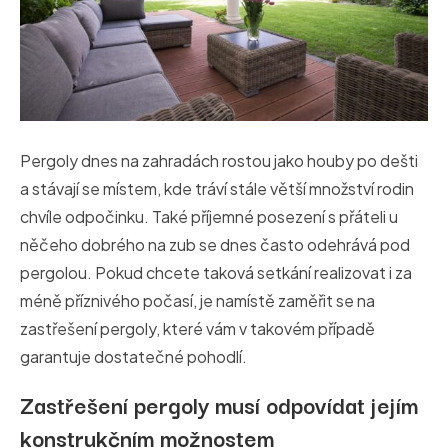
Pergoly dnes na zahradách rostou jako houby po dešti
a stávají se místem, kde tráví stále větší množství rodin
chvíle odpočinku. Také příjemné posezení s přáteli u
něčeho dobrého na zub se dnes často odehrává pod
pergolou. Pokud chcete taková setkání realizovat i za
méně příznivého počasí, je namístě zaměřit se na
zastřešení pergoly, které vám v takovém případě
garantuje dostatečné pohodlí.
Zastřešení pergoly musí odpovídat jejím
konstrukčním možnostem