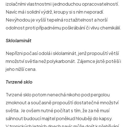
izolačními vlastnostmi i jednoduchou opracovatelností.
Navíc má i solidní výdrž, kroupy si s ním neporadí.
Nevýhodou je vyšší tepelná roztažitelnost a horší
odolnost proti případnému poškrábání či vlivu chemikálií.
Sklolaminát
Nepřízni počasí odolá i sklolaminát, jenž propouští větší
množství světla než polykarbonát. Zájemce jistě potěší i
jeho nižší cena.
Tvrzené sklo
Tvrzené sklo potom nenechá nikoho pod pergolou
zmoknout a současně propouští dostatečné množství
světla. Je ovšem nutné počítat s tím, že za ně musí
sáhnout budoucí majitel poněkud hlouběji do kapsy.
V tropických letních dnech navíc může dojít k přehřívání.