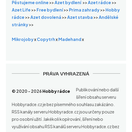
Pěstujeme online
>>
Azet bydlení
>>
Azet rádce
>>
Azet Life
>>
Free bydlení
>>
Prima zahrady
>>
Hobby
rádce
>>
Azet dovolená
>>
Azet stavba
>>
Andělské
stránky
>>
Mikrojoby
x
Copytrh
x
Madehand
x
PRÁVA VYHRAZENÁ
Publikování nebo další
© 2020 - 2026
Hobby rádce
šíření obsahu serveru
Hobbyradce.cz je bez písemného souhlasu zakázáno.
RSS kanály serveru Hobbyradce.cz jsou určeny pouze
pro osobní užití. Jakékoli kopírování, šíření nebo
využívání obsahu RSS kanálů serveru Hobbyradce.cz bez